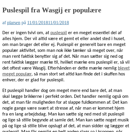
Puslespil fra Wasgij er populære
af
plarsen
på
11/01/2018
11/01/2018
Der er ingen tvivl om, at
puslespil
er en meget essentiel del af
alles hjem. Der vil altid være et gemt et eller andet sted i huset,
om man bruger det eller ej. Puslespil er generelt bare en meget
populær aktivitet, som man nok ikke tænker så meget over, når
man rent faktisk benytter sig af det. Når man sætter sig ned og
rent faktisk lægger mærke til, hvilket mærke ens puslespil er, så vil
det oftest være Wasgij. Efterhånden er dette mærke nemlig
blevet
meget populær
, så man stort set altid kan finde det i skuffen hos
enhver, der er glad for puslespil.
Et puslespil handler dog om meget mere end bare det, at man
skal lægge brikkerne i perfekt orden. Det handler nemlig også om
det, at man får muligheden for at slappe fuldkommen af. Det kan
nogle gange være svært at stresse af, når man er kommet hjem
fra en lang arbejdsdag. Man kan sætte sig ned med sit puslespil
og lige så stille begynde at samle det. Man kan sætte noget musik
på og lige så stille blive opslugt af det, at man sidder og lægger et
puslespil. Man får nemlig en helt anden slags ro i kroppen, når