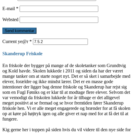
E-mail
*
Websted
Current ye@r
*
Skanderup Friskole
En friskole der bygger på mange af de skoletanker som Grundtvig
og Kold havde. Skolen lukkede i 2011 og siden da har der været
mange tanker om at starte noget nyt. Det er så sket i samarbejde med
elever, forældre og ikke mindst lærer. Det er en masse gode
intentioner der ligger bag denne friskole og Skanderup har rejst sig
som en Fugl Føniks og er klar til at modtage flere elever. Selvom det
var vemodigt da friskolen lukkede for år tilbage er det alligevel
meget positivt at se fremad og se hvor fremtiden fører Skanderup
friskole hen. Vi er alle meget engagerede og brænder for at få skolen
op at køre på højtryk igen og alle giver et nap med for at få det til at
fungere.
Kig gerne her i toppen på siden hvis du vil videre til den nye side for