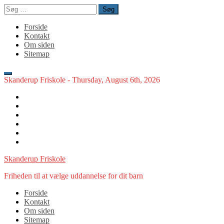
Spring
Søg
til
efter:
indhold
Forside
Kontakt
Om siden
Sitemap
Skanderup Friskole -
Thursday, August 6th, 2026
Cookiepolitik
(EU)
Info
Kontakt
Om
siden
Privatlivspolitik
Sitemap
Skanderup Friskole
Friheden til at vælge uddannelse for dit barn
Forside
Kontakt
Om siden
Sitemap