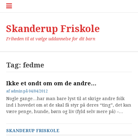
Spring
Cookiepolit
Info
Kontakt
Om
Privatlivspo
Sitemap
til
(EU)
siden
indhold
Skanderup Friskole
Friheden til at vælge uddannelse for dit barn
Tag:
fedme
Ikke et ondt om om de andre…
af
admin
på
04/04/2012
Nogle gange…har man bare lyst til at skrige andre folk
ind i hovedet om at de skal få styr på deres “ting”, det kan
være penge, hunde, børn og liv (fyld selv mere på) –…
SKANDERUP FRISKOLE