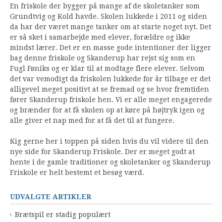
En friskole der bygger på mange af de skoletanker som
Grundtvig og Kold havde. Skolen lukkede i 2011 og siden
da har der været mange tanker om at starte noget nyt. Det
er så sket i samarbejde med elever, forældre og ikke
mindst lærer. Det er en masse gode intentioner der ligger
bag denne friskole og Skanderup har rejst sig som en
Fugl Føniks og er klar til at modtage flere elever. Selvom
det var vemodigt da friskolen lukkede for år tilbage er det
alligevel meget positivt at se fremad og se hvor fremtiden
fører Skanderup friskole hen. Vi er alle meget engagerede
og brænder for at få skolen op at køre på højtryk igen og
alle giver et nap med for at få det til at fungere.
Kig gerne her i toppen på siden hvis du vil videre til den
nye side for Skanderup Friskole. Der er meget godt at
hente i de gamle traditioner og skoletanker og Skanderup
Friskole er helt bestemt et besøg værd.
UDVALGTE ARTIKLER
Brætspil er stadig populært